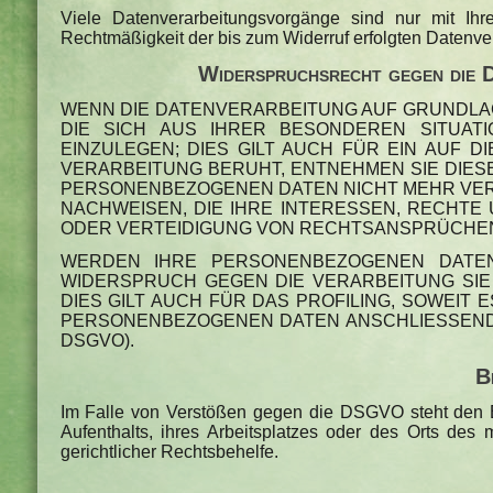
Viele Datenverarbeitungsvorgänge sind nur mit Ihrer
Rechtmäßigkeit der bis zum Widerruf erfolgten Datenver
Widerspruchsrecht gegen die 
WENN DIE DATENVERARBEITUNG AUF GRUNDLAGE 
DIE SICH AUS IHRER BESONDEREN SITUAT
EINZULEGEN; DIES GILT AUCH FÜR EIN AUF 
VERARBEITUNG BERUHT, ENTNEHMEN SIE DIE
PERSONENBEZOGENEN DATEN NICHT MEHR VERA
NACHWEISEN, DIE IHRE INTERESSEN, RECHT
ODER VERTEIDIGUNG VON RECHTSANSPRÜCHEN (
WERDEN IHRE PERSONENBEZOGENEN DATEN 
WIDERSPRUCH GEGEN DIE VERARBEITUNG SI
DIES GILT AUCH FÜR DAS PROFILING, SOWEIT
PERSONENBEZOGENEN DATEN ANSCHLIESSEND 
DSGVO).
B
Im Falle von Verstößen gegen die DSGVO steht den Be
Aufenthalts, ihres Arbeitsplatzes oder des Orts des
gerichtlicher Rechtsbehelfe.