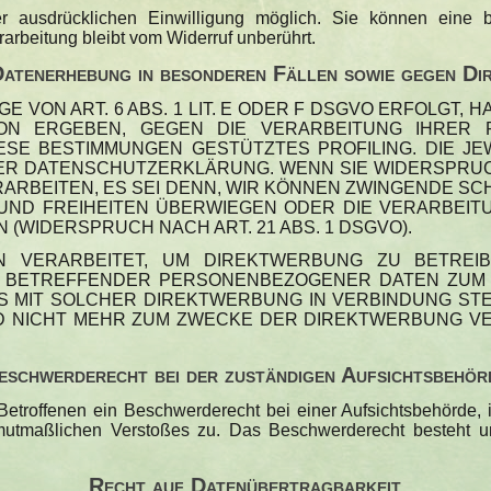
 ausdrücklichen Einwilligung möglich. Sie können eine bere
arbeitung bleibt vom Widerruf unberührt.
Datenerhebung in besonderen Fällen sowie gegen 
VON ART. 6 ABS. 1 LIT. E ODER F DSGVO ERFOLGT, H
ION ERGEBEN, GEGEN DIE VERARBEITUNG IHRER
DIESE BESTIMMUNGEN GESTÜTZTES PROFILING. DIE J
SER DATENSCHUTZERKLÄRUNG. WENN SIE WIDERSPRUC
RBEITEN, ES SEI DENN, WIR KÖNNEN ZWINGENDE S
E UND FREIHEITEN ÜBERWIEGEN ODER DIE VERARBEI
WIDERSPRUCH NACH ART. 21 ABS. 1 DSGVO).
VERARBEITET, UM DIREKTWERBUNG ZU BETREIBE
E BETREFFENDER PERSONENBEZOGENER DATEN ZUM
 ES MIT SOLCHER DIREKTWERBUNG IN VERBINDUNG S
NICHT MEHR ZUM ZWECKE DER DIREKTWERBUNG VER
eschwerde­recht bei der zuständigen Aufsichts­behör
troffenen ein Beschwerderecht bei einer Aufsichtsbehörde, 
 mutmaßlichen Verstoßes zu. Das Beschwerderecht besteht un
Recht auf Daten­übertrag­barkeit