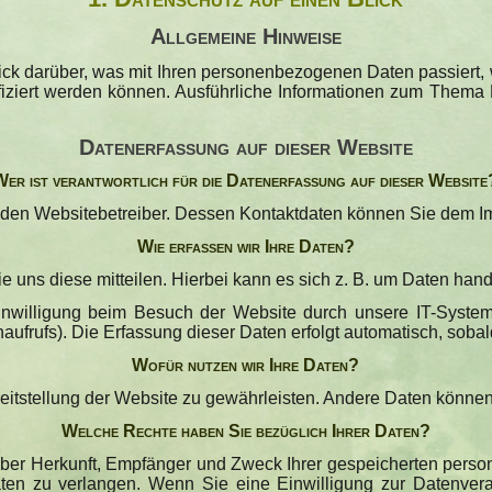
Allgemeine Hinweise
ick darüber, was mit Ihren personenbezogenen Daten passier
tifiziert werden können. Ausführliche Informationen zum Them
Datenerfassung auf dieser Website
Wer ist verantwortlich für die Datenerfassung auf dieser Website
ch den Websitebetreiber. Dessen Kontaktdaten können Sie dem
Wie erfassen wir Ihre Daten?
uns diese mitteilen. Hierbei kann es sich z. B. um Daten hande
willigung beim Besuch der Website durch unsere IT-Systeme 
aufrufs). Die Erfassung dieser Daten erfolgt automatisch, sobal
Wofür nutzen wir Ihre Daten?
ereitstellung der Website zu gewährleisten. Andere Daten könne
Welche Rechte haben Sie bezüglich Ihrer Daten?
t über Herkunft, Empfänger und Zweck Ihrer gespeicherten pe
ten zu verlangen. Wenn Sie eine Einwilligung zur Datenverar