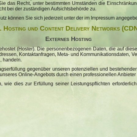
n Sie das Recht, unter bestimmten Umständen die Einschränku
ht bei der zuständigen Aufsichtsbehörde zu.
tz können Sie sich jederzeit unter der im Impressum angege
. Hosting und Content Delivery Networks (CD
Externes Hosting
gehostet (Hoster). Die personenbezogenen Daten, die auf dies
-Adressen, Kontaktanfragen, Meta- und Kommunikationsdaten, V
, handeln.
agserfüllung gegenüber unseren potenziellen und bestehenden
 unseres Online-Angebots durch einen professionellen Anbieter (A
n, wie dies zur Erfüllung seiner Leistungspflichten erforderl