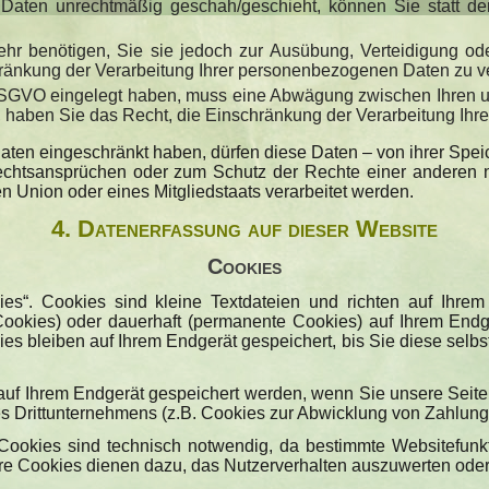
Daten unrechtmäßig geschah/geschieht, können Sie statt de
hr benötigen, Sie sie jedoch zur Ausübung, Verteidigung o
hränkung der Verarbeitung Ihrer personenbezogenen Daten zu v
 DSGVO eingelegt haben, muss eine Abwägung zwischen Ihren
n, haben Sie das Recht, die Einschränkung der Verarbeitung Ih
en eingeschränkt haben, dürfen diese Daten – von ihrer Speic
htsansprüchen oder zum Schutz der Rechte einer anderen na
n Union oder eines Mitgliedstaats verarbeitet werden.
4. Datenerfassung auf dieser Website
Cookies
ies“. Cookies sind kleine Textdateien und richten auf Ihr
Cookies) oder dauerhaft (permanente Cookies) auf Ihrem End
s bleiben auf Ihrem Endgerät gespeichert, bis Sie diese selb
uf Ihrem Endgerät gespeichert werden, wenn Sie unsere Seite 
s Drittunternehmens (z.B. Cookies zur Abwicklung von Zahlung
ookies sind technisch notwendig, da bestimmte Websitefunkti
ere Cookies dienen dazu, das Nutzerverhalten auszuwerten od