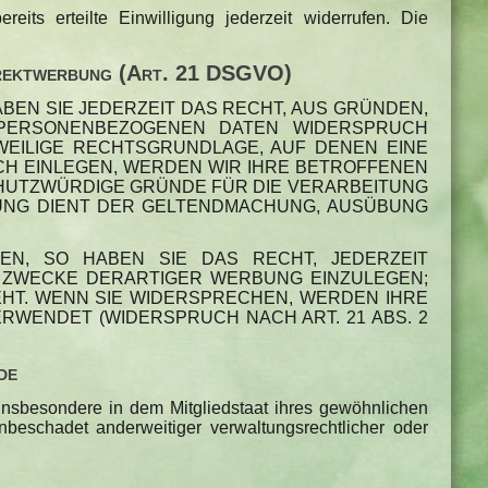
its erteilte Einwilligung jederzeit widerrufen. Die
Direktwerbung (Art. 21 DSGVO)
ABEN SIE JEDERZEIT DAS RECHT, AUS GRÜNDEN,
 PERSONENBEZOGENEN DATEN WIDERSPRUCH
EWEILIGE RECHTSGRUNDLAGE, AUF DENEN EINE
H EINLEGEN, WERDEN WIR IHRE BETROFFENEN
CHUTZWÜRDIGE GRÜNDE FÜR DIE VERARBEITUNG
TUNG DIENT DER GELTENDMACHUNG, AUSÜBUNG
N, SO HABEN SIE DAS RECHT, JEDERZEIT
 ZWECKE DERARTIGER WERBUNG EINZULEGEN;
TEHT. WENN SIE WIDERSPRECHEN, WERDEN IHRE
WENDET (WIDERSPRUCH NACH ART. 21 ABS. 2
de
insbesondere in dem Mitgliedstaat ihres gewöhnlichen
beschadet anderweitiger verwaltungsrechtlicher oder